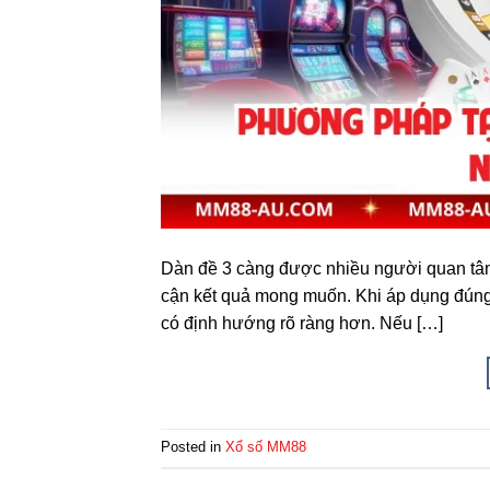
Dàn đề 3 càng được nhiều người quan tâm 
cận kết quả mong muốn. Khi áp dụng đúng 
có định hướng rõ ràng hơn. Nếu […]
Posted in
Xổ số MM88