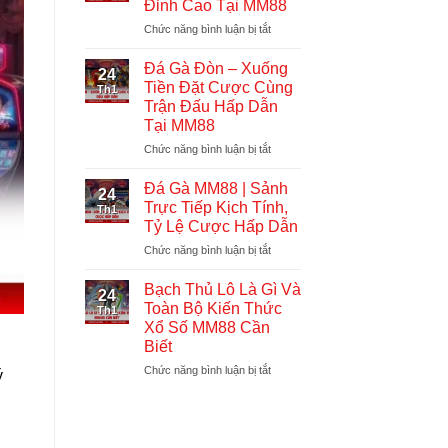
Đỉnh Cao Tại MM88
Săn
ở
Chức năng bình luận bị tắt
Thưởng
Đá
Tiềm
Gà
Năng
Đá Gà Đòn – Xuống
24
Tre
Cùng
Tiền Đặt Cược Cùng
Th1
–
Nhà
Trận Đấu Hấp Dẫn
Đấu
Cái
Tại MM88
Trường
MM88
Chiến
ở
Chức năng bình luận bị tắt
Kê
Đá
Đỉnh
Gà
Đá Gà MM88 | Sảnh
24
Cao
Đòn
Trực Tiếp Kịch Tính,
Th1
Tại
–
Tỷ Lệ Cược Hấp Dẫn
MM88
Xuống
ở
Chức năng bình luận bị tắt
Tiền
Đá
Đặt
Gà
Cược
Bạch Thủ Lô Là Gì Và
24
MM88
Cùng
Toàn Bộ Kiến Thức
Th1
|
Trận
Xổ Số MM88 Cần
Sảnh
Đấu
Biết
Trực
Hấp
Tiếp
Dẫn
ở
Chức năng bình luận bị tắt
ý
Kịch
Tại
Bạch
Tính,
MM88
Thủ
Tỷ
Lô
Lệ
Là