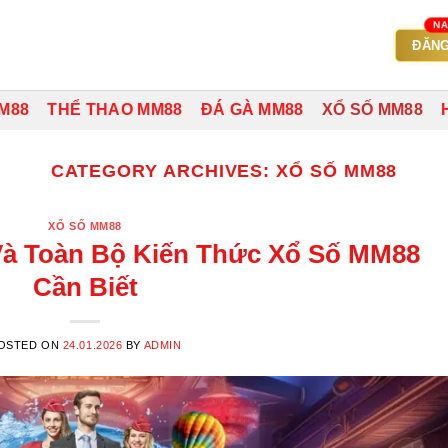
ĐĂNG
M88
THỂ THAO MM88
ĐÁ GÀ MM88
XỔ SỐ MM88
CATEGORY ARCHIVES:
XỔ SỐ MM88
XỔ SỐ MM88
Và Toàn Bộ Kiến Thức Xổ Số MM88
Cần Biết
OSTED ON
24.01.2026
BY
ADMIN