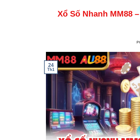
Xổ Số Nhanh MM88 –
P
24
Th1