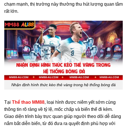
chạm mạnh, thị trường này thường thu hút lượng quan tâm
rất lớn.
Nhận định hình thức kèo thẻ vàng trong hệ thống bóng đá
Tại
Thể thao MM88
, loại hình được niêm yết sớm cùng
thông tin rõ ràng về tỷ lệ, mốc chấp và biến thể đi kèm.
Giao diện trình bày trực quan giúp người theo dõi dễ dàng
nắm bắt diễn biến, từ đó đưa ra quyết định phù hợp với