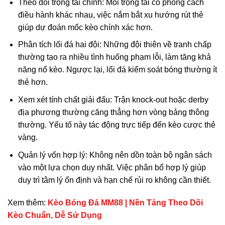
Theo dõi trọng tài chính: Mỗi trọng tài có phong cách
điều hành khác nhau, việc nắm bắt xu hướng rút thẻ
giúp dự đoán mốc kèo chính xác hơn.
Phân tích lối đá hai đội: Những đội thiên về tranh chấp
thường tạo ra nhiều tình huống phạm lỗi, làm tăng khả
năng nổ kèo. Ngược lại, lối đá kiểm soát bóng thường ít
thẻ hơn.
Xem xét tính chất giải đấu: Trận knock-out hoặc derby
địa phương thường căng thẳng hơn vòng bảng thông
thường. Yếu tố này tác động trực tiếp đến kèo cược thẻ
vàng.
Quản lý vốn hợp lý: Không nên dồn toàn bộ ngân sách
vào một lựa chọn duy nhất. Việc phân bổ hợp lý giúp
duy trì tâm lý ổn định và hạn chế rủi ro không cần thiết.
Xem thêm:
Kèo Bóng Đá MM88 | Nền Tảng Theo Dõi
Kèo Chuẩn, Dễ Sử Dụng