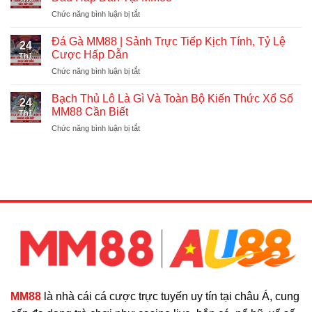
–
Cùng
ở
Chức năng bình luận bị tắt
Đấu
Nhà
Đá
Trường
Cái
Gà
Chiến
Đá Gà MM88 | Sảnh Trực Tiếp Kịch Tính, Tỷ Lệ
MM88
24
Đòn
Kê
Cược Hấp Dẫn
Th1
–
Đỉnh
ở
Chức năng bình luận bị tắt
Xuống
Cao
Đá
Tiền
Tại
Gà
Đặt
Bạch Thủ Lô Là Gì Và Toàn Bộ Kiến Thức Xổ Số
MM88
24
MM88
Cược
MM88 Cần Biết
Th1
|
Cùng
ở
Chức năng bình luận bị tắt
Sảnh
Trận
Bạch
Trực
Đấu
Thủ
Tiếp
Hấp
Lô
Kịch
Dẫn
Là
Tính,
Tại
Gì
Tỷ
MM88
Và
Lệ
Toàn
Cược
Bộ
Hấp
Kiến
Dẫn
Thức
Xổ
Số
MM88
Cần
MM88
là nhà cái cá cược trực tuyến uy tín tại châu Á, cung
Biết