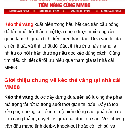
Kèo thẻ vàng
xuất hiện trong hầu hết các trận cầu bóng
đá lớn nhỏ, trở thành một lựa chọn được nhiều người
quan tâm khi phân tích diễn biến trận đấu. Dựa vào lối đá,
chiến thuật và tính chất đối đầu, thị trường này mang lại
nhiều cơ hội nhận thưởng nếu đọc kèo đúng cách. Cùng
tìm hiểu chi tiết để tối ưu hiệu quả tham gia tại nhà cái
MM88.
Giới thiệu chung về kèo thẻ vàng tại nhà cái
MM88
Kèo thẻ vàng
được xây dựng dựa trên số lượng thẻ phạt
mà trọng tài rút ra trong suốt thời gian thi đấu. Đây là loại
kèo phụ nhưng lại có mức độ biến động cao, phản ánh rõ
tính căng thẳng, quyết liệt giữa hai đội trên sân. Với những
trận đấu mang tính derby, knock-out hoặc có lịch sử va