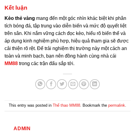
Kết luận
Kèo thẻ vàng
mang đến một góc nhìn khác biệt khi phân
tích bóng đá, tập trung vào diễn biến và mức độ quyết liệt
trên sân. Khi nắm vững cách đọc kèo, hiểu rõ biến thể và
áp dụng kinh nghiệm phù hợp, hiệu quả tham gia sẽ được
cải thiện rõ rệt. Để trải nghiệm thị trường này một cách an
toàn và minh bạch, bạn nên đồng hành cùng nhà cái
MM88
trong các trận đấu sắp tới.
This entry was posted in
Thể thao MM88
. Bookmark the
permalink
.
ADMIN