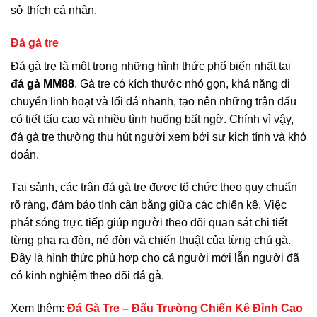
sở thích cá nhân.
Đá gà tre
Đá gà tre là một trong những hình thức phổ biến nhất tại
đá gà MM88
. Gà tre có kích thước nhỏ gọn, khả năng di
chuyển linh hoạt và lối đá nhanh, tạo nên những trận đấu
có tiết tấu cao và nhiều tình huống bất ngờ. Chính vì vậy,
đá gà tre thường thu hút người xem bởi sự kịch tính và khó
đoán.
Tại sảnh, các trận đá gà tre được tổ chức theo quy chuẩn
rõ ràng, đảm bảo tính cân bằng giữa các chiến kê. Việc
phát sóng trực tiếp giúp người theo dõi quan sát chi tiết
từng pha ra đòn, né đòn và chiến thuật của từng chú gà.
Đây là hình thức phù hợp cho cả người mới lẫn người đã
có kinh nghiệm theo dõi đá gà.
Xem thêm:
Đá Gà Tre – Đấu Trường Chiến Kê Đỉnh Cao