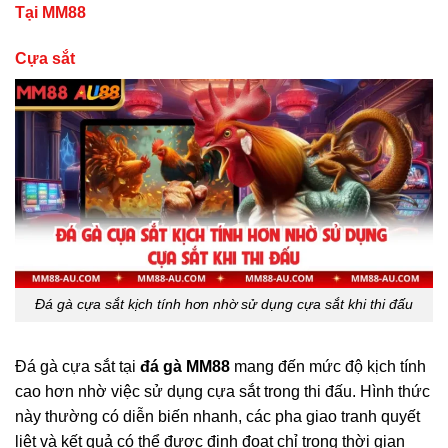
Tại MM88
Cựa sắt
Đá gà cựa sắt kịch tính hơn nhờ sử dụng cựa sắt khi thi đấu
Đá gà cựa sắt tại
đá gà MM88
mang đến mức độ kịch tính
cao hơn nhờ việc sử dụng cựa sắt trong thi đấu. Hình thức
này thường có diễn biến nhanh, các pha giao tranh quyết
liệt và kết quả có thể được định đoạt chỉ trong thời gian