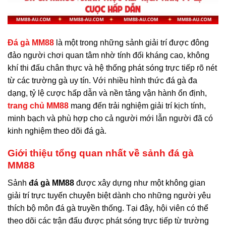
Đá gà MM88
là một trong những sảnh giải trí được đông
đảo người chơi quan tâm nhờ tính đối kháng cao, không
khí thi đấu chân thực và hệ thống phát sóng trực tiếp rõ nét
từ các trường gà uy tín. Với nhiều hình thức đá gà đa
dạng, tỷ lệ cược hấp dẫn và nền tảng vận hành ổn định,
trang chủ MM88
mang đến trải nghiệm giải trí kịch tính,
minh bạch và phù hợp cho cả người mới lẫn người đã có
kinh nghiệm theo dõi đá gà.
Giới thiệu tổng quan nhất về sảnh đá gà
MM88
Sảnh
đá gà MM88
được xây dựng như một không gian
giải trí trực tuyến chuyên biệt dành cho những người yêu
thích bộ môn đá gà truyền thống. Tại đây, hội viên có thể
theo dõi các trận đấu được phát sóng trực tiếp từ trường