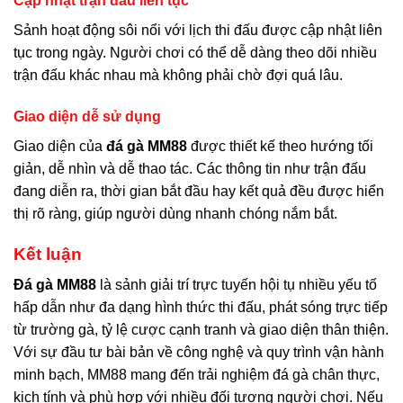
Cập nhật trận đấu liên tục
Sảnh hoạt động sôi nổi với lịch thi đấu được cập nhật liên
tục trong ngày. Người chơi có thể dễ dàng theo dõi nhiều
trận đấu khác nhau mà không phải chờ đợi quá lâu.
Giao diện dễ sử dụng
Giao diện của
đá gà MM88
được thiết kế theo hướng tối
giản, dễ nhìn và dễ thao tác. Các thông tin như trận đấu
đang diễn ra, thời gian bắt đầu hay kết quả đều được hiển
thị rõ ràng, giúp người dùng nhanh chóng nắm bắt.
Kết luận
Đá gà MM88
là sảnh giải trí trực tuyến hội tụ nhiều yếu tố
hấp dẫn như đa dạng hình thức thi đấu, phát sóng trực tiếp
từ trường gà, tỷ lệ cược cạnh tranh và giao diện thân thiện.
Với sự đầu tư bài bản về công nghệ và quy trình vận hành
minh bạch, MM88 mang đến trải nghiệm đá gà chân thực,
kịch tính và phù hợp với nhiều đối tượng người chơi. Nếu