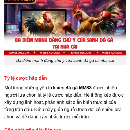
Ba điểm mạnh đáng chú ý của sảnh đá gà tại nhà cái
Tỷ lệ cược hấp dẫn
Một trong những yếu tố khiến
đá gà MM88
được nhiều
người lựa chọn là tỷ lệ cược hấp dẫn. Hệ thống kèo được
xây dựng linh hoạt, phản ánh sát diễn biến thực tế của
từng trận đấu. Điều này giúp người theo dõi có nhiều lựa
chọn và dễ dàng cân nhắc trước mỗi trận.