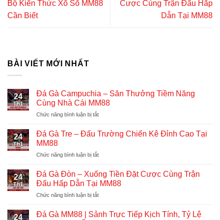
Bộ Kiến Thức Xổ Số MM88
Cược Cùng Trận Đấu Hấp
Cần Biết
Dẫn Tại MM88
BÀI VIẾT MỚI NHẤT
Đá Gà Campuchia – Săn Thưởng Tiềm Năng
24
Cùng Nhà Cái MM88
Th1
ở
Chức năng bình luận bị tắt
Đá
Gà
Đá Gà Tre – Đấu Trường Chiến Kê Đỉnh Cao Tại
24
Campuchia
MM88
Th1
–
ở
Chức năng bình luận bị tắt
Săn
Đá
Thưởng
Gà
Tiềm
Đá Gà Đòn – Xuống Tiền Đặt Cược Cùng Trận
24
Tre
Năng
Đấu Hấp Dẫn Tại MM88
Th1
–
Cùng
ở
Chức năng bình luận bị tắt
Đấu
Nhà
Đá
Trường
Cái
Gà
Chiến
Đá Gà MM88 | Sảnh Trực Tiếp Kịch Tính, Tỷ Lệ
MM88
24
Đòn